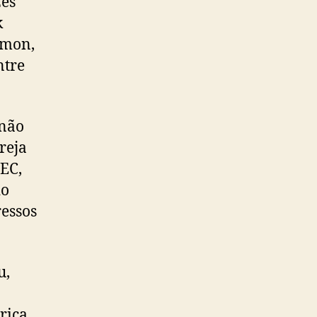
zes
k
amon,
ntre
 não
reja
VEC,
io
essos
u,
rica