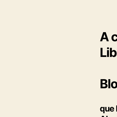
A c
Li
Blo
que 