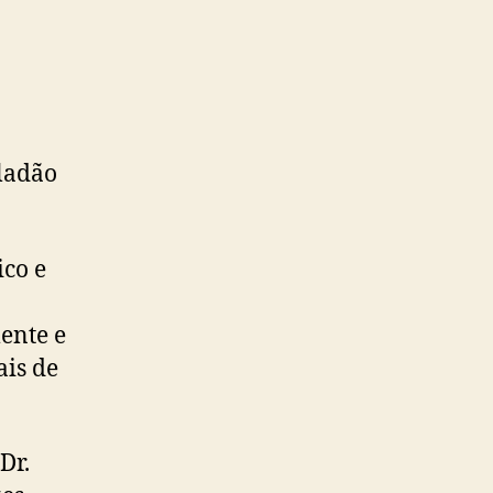
aladão
ico e
ente e
ais de
Dr.