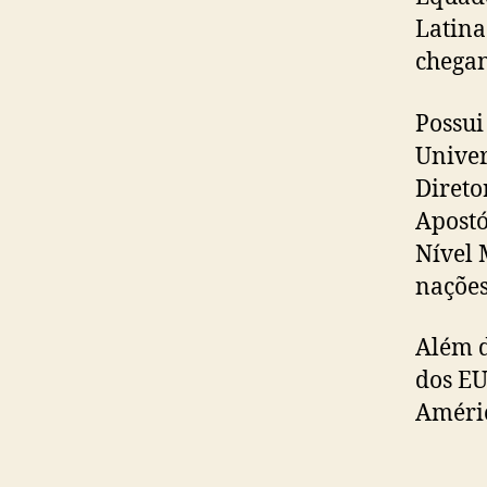
Latina
chegan
Possu
Univer
Direto
Apostó
Nível 
nações
Além d
dos EU
Améric