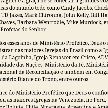
Wagner e a graça de se conectar a grandes vo
icas do mundo todo como Cindy Jacobs, Chuc
, TD Jakes, Mark Chironna, John Kelly, Bill H
haves, Barbara Wentroble, Mike Murdock, e
 Profetas do Senhor.
os esses anos de Ministério Profético, Deus o
strar nas maiores Igrejas do Brasil como a Ig
a da Lagoinha, Igreja Renascer em Cristo, AD
dade das Nações, Ministério da Fé, Ministér
acional da Reconciliação e também em Congr
istério Diante do Trono, entre outros
nce do Ministério Profético que Deus o confio
ou as maiores Igrejas na Venezuela, no Peru,
r Bolívia, Chile, Nicarágua, Argentina e Amé