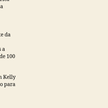
pa
te da
s a
 de 100
n Kelly
o para