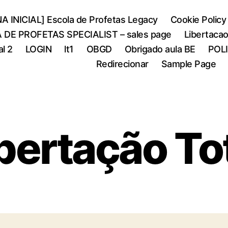
A INICIAL] Escola de Profetas Legacy
Cookie Policy
 DE PROFETAS SPECIALIST – sales page
Libertaca
al 2
LOGIN
lt1
OBGD
Obrigado aula BE
POL
Redirecionar
Sample Page
bertação To