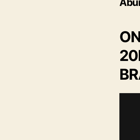
Abun
ONL
20
BR