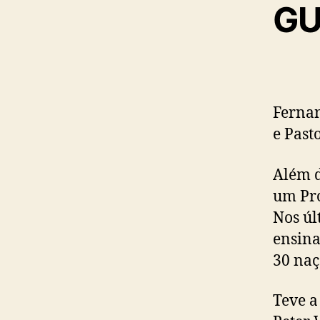
GU
Fernan
e Past
Além d
um Pro
Nos úl
ensina
30 naç
Teve a