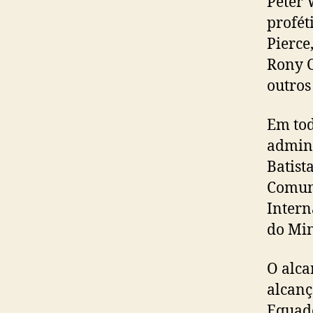
Peter 
profét
Pierce
Rony C
outros
Em tod
admini
Batist
Comuni
Intern
do Min
O alca
alcanç
Equado