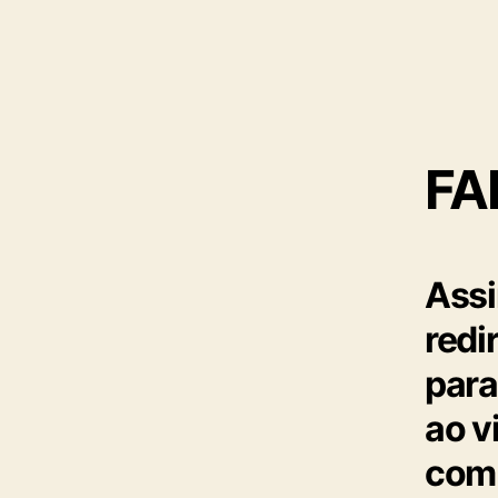
FA
Assi
redi
para
ao v
com 