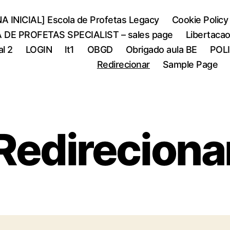
A INICIAL] Escola de Profetas Legacy
Cookie Policy
 DE PROFETAS SPECIALIST – sales page
Libertaca
al 2
LOGIN
lt1
OBGD
Obrigado aula BE
POL
Redirecionar
Sample Page
Redireciona